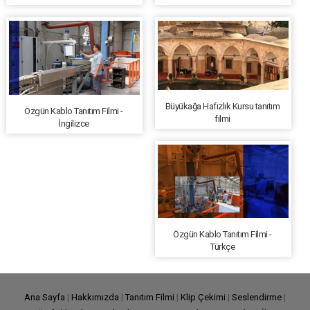
Büyükağa Hafızlık Kursu tanıtım
Özgün Kablo Tanıtım Filmi -
filmi
İngilizce
Özgün Kablo Tanıtım Filmi -
Türkçe
Ana Sayfa
|
Hakkımızda
|
Tanıtım Filmi
|
Klip Çekimi
|
Seslendirme
|