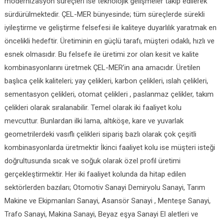
modernizasyon süreçleri ise teknolojik gelişmeler takip edilerek
sürdürülmektedir. ÇEL-MER bünyesinde; tüm süreçlerde sürekli
iyileştirme ve geliştirme felsefesi ile kaliteye duyarlılık yaratmak en
öncelikli hedeftir. Üretiminin en güçlü tarafı, müşteri odaklı, hızlı ve
esnek olmasıdır. Bu felsefe ile üretimi zor olan kesit ve kalite
kombinasyonlarını üretmek ÇEL-MER’in ana amacıdır. Üretilen
başlıca çelik kaliteleri; yay çelikleri, karbon çelikleri, ıslah çelikleri,
sementasyon çelikleri, otomat çelikleri , paslanmaz çelikler, takım
çelikleri olarak sıralanabilir. Temel olarak iki faaliyet kolu
mevcuttur. Bunlardan ilki lama, altıköşe, kare ve yuvarlak
geometrilerdeki vasıflı çelikleri sipariş bazlı olarak çok çeşitli
kombinasyonlarda üretmektir İkinci faaliyet kolu ise müşteri isteği
doğrultusunda sıcak ve soğuk olarak özel profil üretimi
gerçekleştirmektir. Her iki faaliyet kolunda da hitap edilen
sektörlerden bazıları; Otomotiv Sanayi Demiryolu Sanayi, Tarım
Makine ve Ekipmanları Sanayi, Asansör Sanayi , Menteşe Sanayi,
Trafo Sanayi, Makina Sanayi, Beyaz eşya Sanayi El aletleri ve