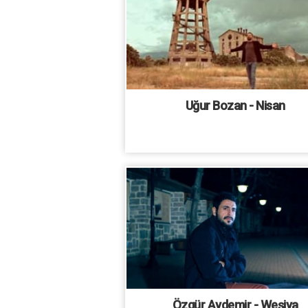
Uğur Bozan - Nisan
Özgür Aydemir - Weşiya