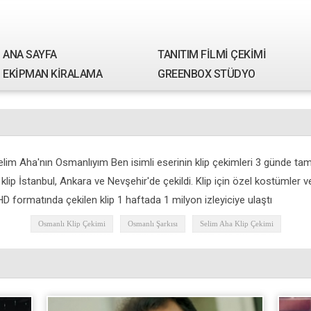
ANA SAYFA
TANITIM FİLMİ ÇEKİMİ
EKİPMAN KİRALAMA
GREENBOX STÜDYO
m Aha'nın Osmanlıyım Ben isimli eserinin klip çekimleri 3 günde tam
lip İstanbul, Ankara ve Nevşehir'de çekildi. Klip için özel kostümler v
 HD formatında çekilen klip 1 haftada 1 milyon izleyiciye ulaştı
Osmanlı Klip Çekimi
Osmanlı Şarkısı
Selim Aha Klip Çekimi