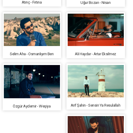
Atınç - Fırtına
Uğur Bozan - Nisan
Selim Aha - Osmanlıyım Ben
Ali Haydar - Artar Eksilmez
Arif Şahin - Sensin Ya Resulallah
Özgür Aydemir - Weşiya