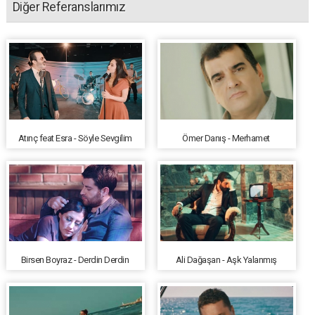
Diğer Referanslarımız
Atınç feat Esra - Söyle Sevgilim
Ömer Danış - Merhamet
Birsen Boyraz - Derdin Derdin
Ali Dağaşan - Aşk Yalanmış