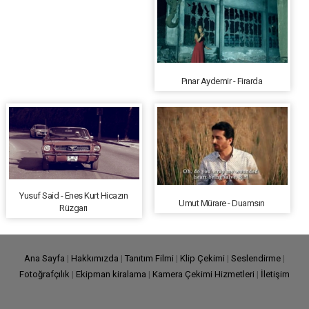
Pınar Aydemir - Firarda
Yusuf Said - Enes Kurt Hicazın
Umut Mürare - Duamsın
Rüzgarı
Ana Sayfa
|
Hakkımızda
|
Tanıtım Filmi
|
Klip Çekimi
|
Seslendirme
|
Fotoğrafçılık
|
Ekipman kiralama
|
Kamera Çekimi Hizmetleri
|
İletişim
Tüm Hakları Saklıdır. Ray Prodüksiyon
Tanıtım filmi
ve Reklam Filmi Çekimleri ©
2019