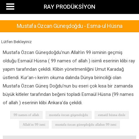
RAY PRODÜKSİYON
Mustafa Özcan Güneşdoğdu - Esma-ul Hüsna
Lütfen Bekleyiniz
Mustafa Özcan Güneşdoğdu'nun Allah'ın 99 isminin geçmiş
olduğu Esmaül Hüsna ( 99 names of allah ) isimli eserinin klibi ray
yapım tarafından çekildi. Klibin yönetmenliğini Umut Karadağ
üstlendi. Kur'an-ı kerim okuma dalında Dünya birinciliği olan
Mustafa Özcan Güneş Doğdu'nun bu eseri çok kısa bir zamanda
büyük kitleler tarafından beğeni topladı Esmaül Hüsna (99 names
of allah ) eserinin klibi Ankara'da çekildi.
99 names of allah
mustafa özcan güşendoğdu
esmaül hüsna dinle
Allah'ın 99 ismi
mustafa özcan güneşdoğdu allahın 99 ismi